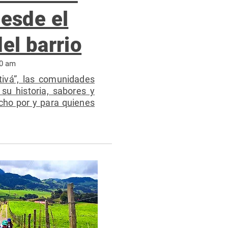
esde el
el barrio
40 am
ivá”, las comunidades
 su historia, sabores y
cho por y para quienes