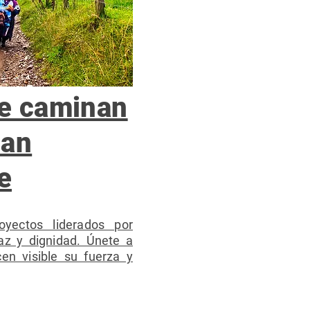
e caminan
man
e
oyectos liderados por
z y dignidad. Únete a
en visible su fuerza y