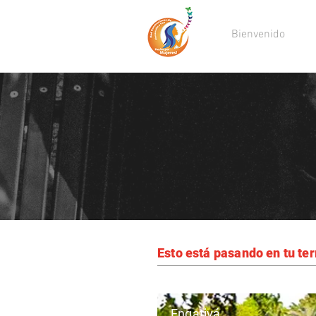
Bienvenido
Esto está pasando en tu ter
Engativá