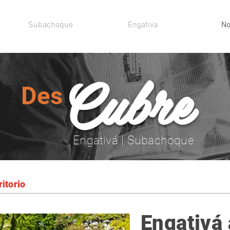
Subachoque
Engativa
No
Cubre
Des
Engativá | Subachoque
ritorio
Engativá 