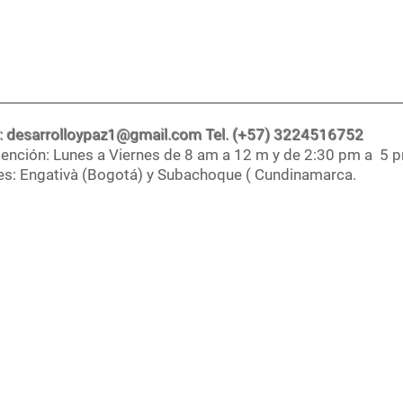
:
desarrolloypaz1@gmail.com
Tel. (+57) 3224516752
tención: Lunes a Viernes de 8 am a 12 m y de 2:30 pm a 5 
s: Engativà (Bogotá) y Subachoque ( Cundinamarca.