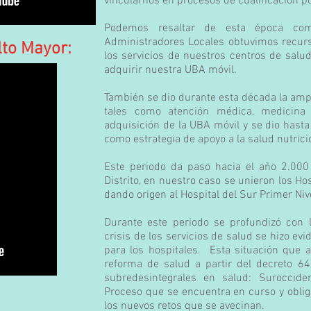
vincularnos en procesos de cualificación pol
Podemos resaltar de esta época co
Administradores Locales obtuvimos recurso
lto Mayor:
los servicios de nuestros centros de sa
adquirir nuestra UBA móvil.
También se dio durante esta década la ampl
tales como atención médica, medicina al
adquisición de la UBA móvil y se dio hasta
como estrategia de apoyo a la salud nutrici
Este periodo da paso hacia el año 2.000 
Distrito, en nuestro caso se unieron los Ho
dando origen al Hospital del Sur Primer Niv
Durante este periodo se profundizó con 
crisis de los servicios de salud se hizo ev
para los hospitales. Esta situación que a
reforma de salud a partir del decreto 
subredesintegrales en salud: Suroccide
Proceso que se encuentra en curso y oblig
los nuevos retos que se avecinan.