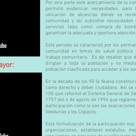
Por otra parte este acercamiento de la com
permitió evidenciar necesidades, para
ubicación de alcancías donde se recol
comunidad y así subsidiar necesidades 
servicios tales como compra de bombi
garantizar la adecuada y oportuna atención
Este periodo se caracterizó por los perma
comunidad en temas de salud pública y 
trabajo comunitario. Es de resaltar que d
dirigían a toda la población y no medi
ayor:
población clasificada para acceder a los se
En la década de los 90 la Nueva constituci
como derecho y deber ciudadano. Así se d
100 que reformó el Sistema General de Seg
1757 del 4 de agosto de 1994 que reglam
participación como lo son las asociaciones 
Veedurías y los Copacos.
Esta formalización de la participación nos
organizaciones, establecer estatutos, m