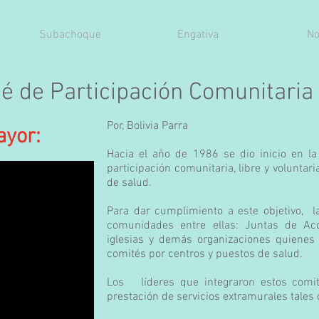
Subachoque
Engativa
No
té de Participación Comunitari
Por, Bolivia Parra
ayor:
Hacia el año de 1986 se dio inicio en l
participación comunitaria, libre y voluntaria
de salud.
Para dar cumplimiento a este objetivo, l
comunidades entre ellas: Juntas de Ac
iglesias y demás organizaciones quienes
comités por centros y puestos de salud.
Los líderes que integraron estos comit
prestación de servicios extramurales tales