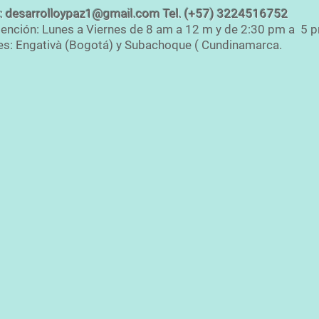
:
desarrolloypaz1@gmail.com
Tel. (+57) 3224516752
tención: Lunes a Viernes de 8 am a 12 m y de 2:30 pm a 5 
s: Engativà (Bogotá) y Subachoque ( Cundinamarca.